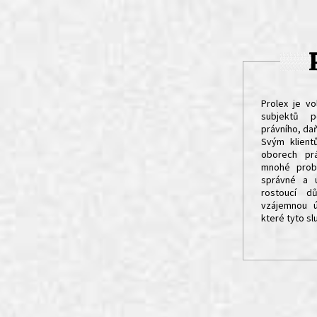
Prolex je v
subjektů p
právního, da
Svým klient
oborech prá
mnohé probl
správné a ú
rostoucí d
vzájemnou ú
které tyto sl